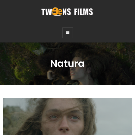
TWEENS FILMS
Fictions, Documentaires, Audiovisuel
Natura