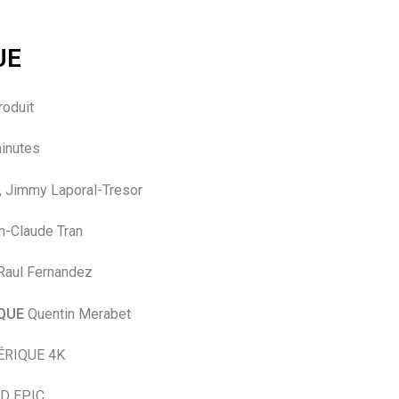
UE
oduit
inutes
, Jimmy Laporal-Tresor
-Claude Tran
aul Fernandez
QUE
Quentin Merabet
RIQUE 4K
D EPIC