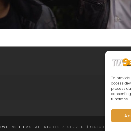
To provide 
access devi
process dat
consenting 
functions.
Ac
TWEENS FILMS
. ALL RIGHTS RESERVED. | CATCH FULLSCRE