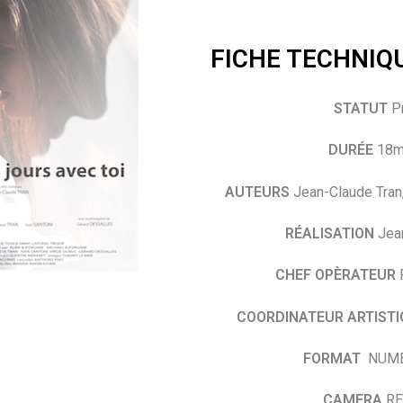
FICHE TECHNIQ
STATUT
Pr
DURÉE
18m
AUTEURS
Jean-Claude Tran
RÉALISATION
Jean
CHEF OPÈRATEUR
R
COORDINATEUR ARTISTI
FORMAT
NUMÉ
CAMERA
RE