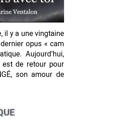
 il y a une vingtaine
 dernier opus « cam
tique. Aujourd’hui,
l est de retour pour
ANGÉ, son amour de
QUE